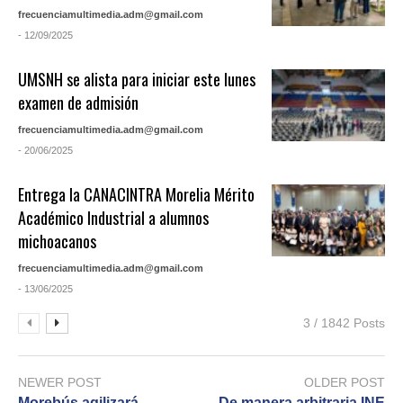
frecuenciamultimedia.adm@gmail.com
- 12/09/2025
UMSNH se alista para iniciar este lunes
examen de admisión
frecuenciamultimedia.adm@gmail.com
- 20/06/2025
Entrega la CANACINTRA Morelia Mérito
Académico Industrial a alumnos
michoacanos
frecuenciamultimedia.adm@gmail.com
- 13/06/2025
3 / 1842 Posts
NEWER POST
OLDER POST
Morebús agilizará
De manera arbitraria INE