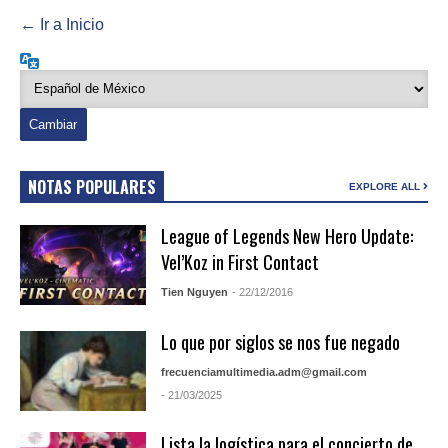
← Ir a Inicio
Idioma
NOTAS POPULARES
EXPLORE ALL
League of Legends New Hero Update:
Vel’Koz in First Contact
Tien Nguyen
- 22/12/2016
Lo que por siglos se nos fue negado
frecuenciamultimedia.adm@gmail.com
- 21/03/2025
Lista la logística para el concierto de