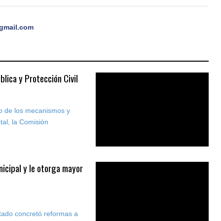
gmail.com
blica y Protección Civil
nto de los mecanismos y
tal, la Comisión
nicipal y le otorga mayor
stado concretó reformas a