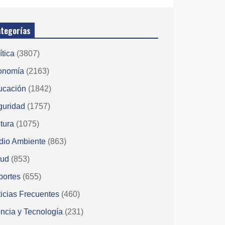
tegorías
ítica
(3807)
onomía
(2163)
ucación
(1842)
guridad
(1757)
tura
(1075)
dio Ambiente
(863)
lud
(853)
portes
(655)
icias Frecuentes
(460)
ncia y Tecnología
(231)