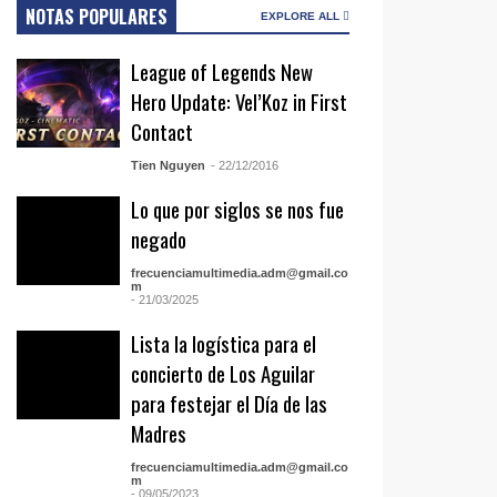
NOTAS POPULARES
EXPLORE ALL
League of Legends New
Hero Update: Vel’Koz in First
Contact
Tien Nguyen
- 22/12/2016
Lo que por siglos se nos fue
negado
frecuenciamultimedia.adm@gmail.co
m
- 21/03/2025
Lista la logística para el
concierto de Los Aguilar
para festejar el Día de las
Madres
frecuenciamultimedia.adm@gmail.co
m
- 09/05/2023