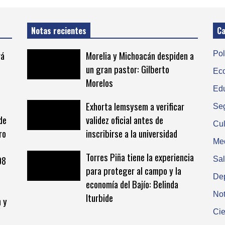
Notas recientes
Ca
rá
Morelia y Michoacán despiden a
Pol
un gran pastor: Gilberto
Ec
Morelos
Ed
Exhorta Iemsysem a verificar
Se
de
validez oficial antes de
Cul
ro
inscribirse a la universidad
Me
Torres Piña tiene la experiencia
08
Sa
para proteger al campo y la
De
economía del Bajío: Belinda
Not
Iturbide
n y
Cie