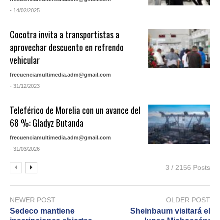
- 14/02/2025
Cocotra invita a transportistas a
aprovechar descuento en refrendo
vehicular
frecuenciamultimedia.adm@gmail.com
- 31/12/2023
Teleférico de Morelia con un avance del
68 %: Gladyz Butanda
frecuenciamultimedia.adm@gmail.com
- 31/03/2026
3 / 2156 Posts
NEWER POST
OLDER POST
Sedeco mantiene
Sheinbaum visitará el