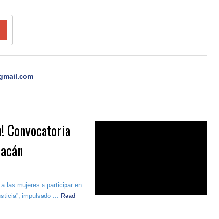
gmail.com
n! Convocatoria
oacán
a las mujeres a participar en
sticia”, impulsado ...
Read