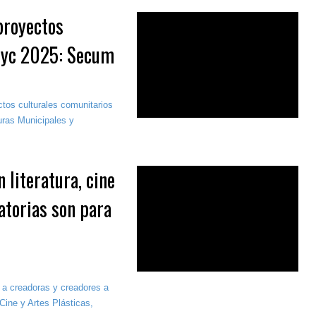
proyectos
myc 2025: Secum
tos culturales comunitarios
uras Municipales y
 literatura, cine
atorias son para
 a creadoras y creadores a
 Cine y Artes Plásticas,