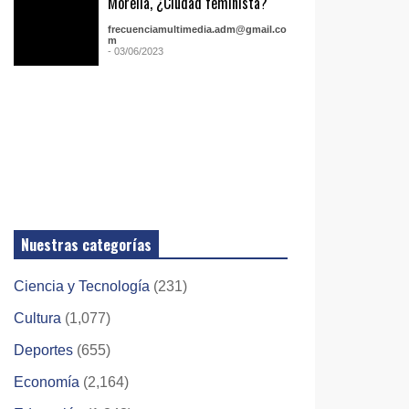
Morelia, ¿Ciudad feminista?
frecuenciamultimedia.adm@gmail.co
m
- 03/06/2023
Nuestras categorías
Ciencia y Tecnología
(231)
Cultura
(1,077)
Deportes
(655)
Economía
(2,164)