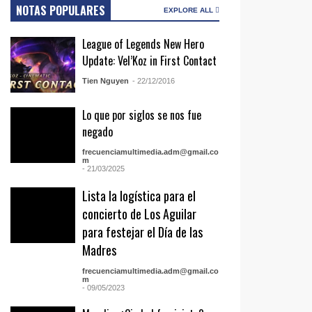
NOTAS POPULARES
EXPLORE ALL
League of Legends New Hero
Update: Vel’Koz in First Contact
Tien Nguyen
- 22/12/2016
Lo que por siglos se nos fue
negado
frecuenciamultimedia.adm@gmail.co
m
- 21/03/2025
Lista la logística para el
concierto de Los Aguilar
para festejar el Día de las
Madres
frecuenciamultimedia.adm@gmail.co
m
- 09/05/2023