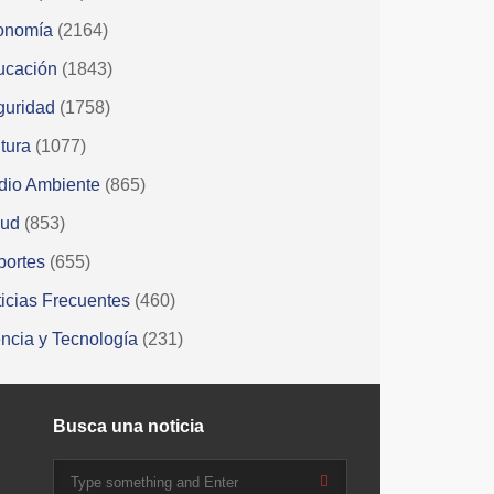
onomía
(2164)
ucación
(1843)
guridad
(1758)
tura
(1077)
dio Ambiente
(865)
lud
(853)
portes
(655)
icias Frecuentes
(460)
ncia y Tecnología
(231)
Busca una noticia