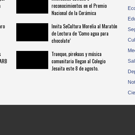
a
reconocimientos en el Premio
Ec
Nacional de la Cerámica
Ed
aro
Invita SeCultura Morelia al Maratón
Se
de Lectura de ‘Como agua para
chocolate’
Cul
Me
s
Trueque, pirekuas y música
 ARB
comunitaria llegan al Colegio
Sa
Jesuita este 8 de agosto.
De
Not
Cie