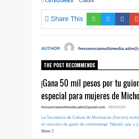
Cultura
CATEGORIES
Share This
AUTHOR
frecuenciamultimedia.adm@
THE POST RECOMMENDS
¡Gana 50 mil pesos por tu guio
especial para mujeres de Mich
frecuenciamultimedia.adm@gmail.com
- 08/04/2026
La Secretaría de Cultura de Michoacán (Secum) invita 
el concurso de guion de cortometraje “Nárralo: paz y ju
More