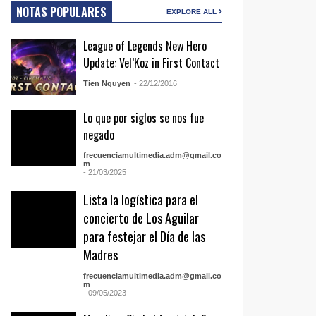
NOTAS POPULARES
EXPLORE ALL
League of Legends New Hero
Update: Vel’Koz in First Contact
Tien Nguyen
- 22/12/2016
Lo que por siglos se nos fue
negado
frecuenciamultimedia.adm@gmail.co
m
- 21/03/2025
Lista la logística para el
concierto de Los Aguilar
para festejar el Día de las
Madres
frecuenciamultimedia.adm@gmail.co
m
- 09/05/2023