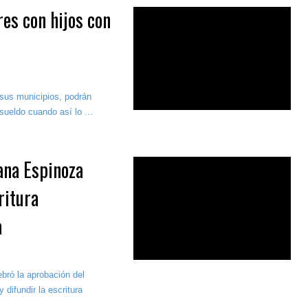
es con hijos con
 sus municipios, podrán
sueldo cuando así lo ...
ana Espinoza
ritura
a
bró la aprobación del
 difundir la escritura