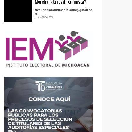
Morelia, ¿Ciudad feminista?
frecuenciamultimedia.adm@gmail.co
m
- 03/06/2023