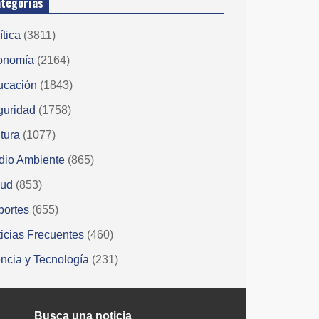
tegorías
ítica
(3811)
onomía
(2164)
ucación
(1843)
guridad
(1758)
tura
(1077)
dio Ambiente
(865)
lud
(853)
portes
(655)
icias Frecuentes
(460)
ncia y Tecnología
(231)
Busca una noticia