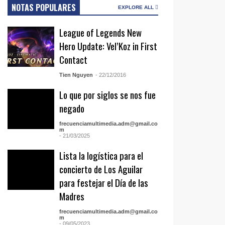
NOTAS POPULARES
EXPLORE ALL
League of Legends New
Hero Update: Vel’Koz in First
Contact
Tien Nguyen
- 22/12/2016
Lo que por siglos se nos fue
negado
frecuenciamultimedia.adm@gmail.co
m
- 21/03/2025
Lista la logística para el
concierto de Los Aguilar
para festejar el Día de las
Madres
frecuenciamultimedia.adm@gmail.co
m
- 09/05/2023