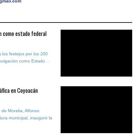
gmail.com
án como estado federal
 los festejos por los 200
mulgación como Estado ...
áfica en Coyoacán
 de Morelia, Alfonso
tura municipal, inauguró la