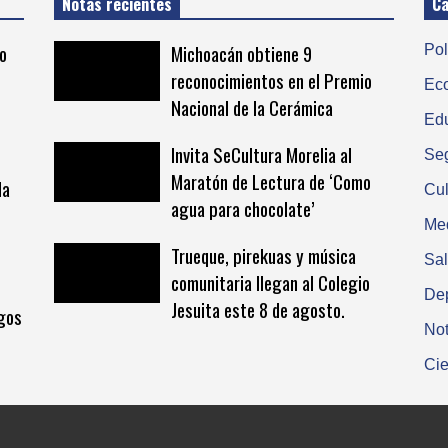
Notas recientes
Ca
o
Michoacán obtiene 9
Pol
reconocimientos en el Premio
Ec
Nacional de la Cerámica
Ed
Invita SeCultura Morelia al
Se
Maratón de Lectura de ‘Como
da
Cul
agua para chocolate’
Me
Trueque, pirekuas y música
Sa
comunitaria llegan al Colegio
De
Jesuita este 8 de agosto.
egos
Not
Cie