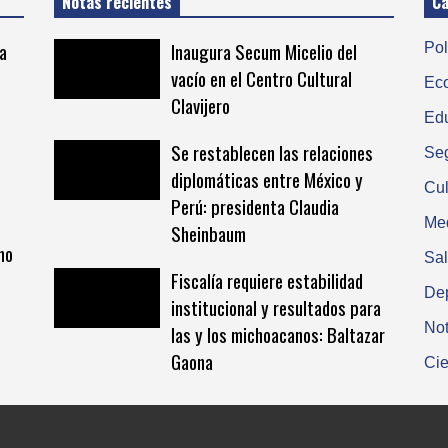
Notas recientes
Ca
a
Inaugura Secum Micelio del
Pol
vacío en el Centro Cultural
Ec
Clavijero
Ed
Se restablecen las relaciones
Se
diplomáticas entre México y
Cul
Perú: presidenta Claudia
Me
Sheinbaum
smo
Sa
Fiscalía requiere estabilidad
De
institucional y resultados para
Not
las y los michoacanos: Baltazar
Gaona
Cie