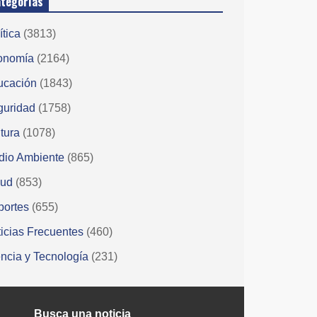
tegorías
ítica
(3813)
onomía
(2164)
ucación
(1843)
guridad
(1758)
tura
(1078)
dio Ambiente
(865)
lud
(853)
portes
(655)
icias Frecuentes
(460)
ncia y Tecnología
(231)
Busca una noticia