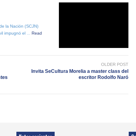
 de la Nación (SCJN)
l impugnó el ...
Read
OLDER POST
Invita SeCultura Morelia a master class del
ntes
escritor Rodolfo Naró