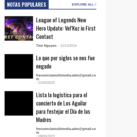
NOTAS POPULARES
EXPLORE ALL
League of Legends New
Hero Update: Vel’Koz in First
Contact
Tien Nguyen
- 22/12/2016
Lo que por siglos se nos fue
negado
frecuenciamultimedia.adm@gmail.co
m
- 21/03/2025
Lista la logística para el
concierto de Los Aguilar
para festejar el Día de las
Madres
frecuenciamultimedia.adm@gmail.co
m
- 09/05/2023