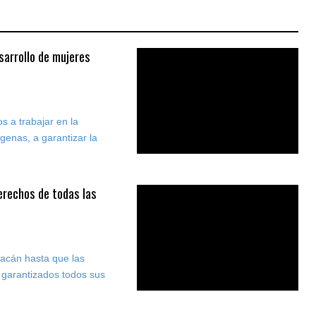
sarrollo de mujeres
s a trabajar en la
genas, a garantizar la
derechos de todas las
acán hasta que las
 garantizados todos sus