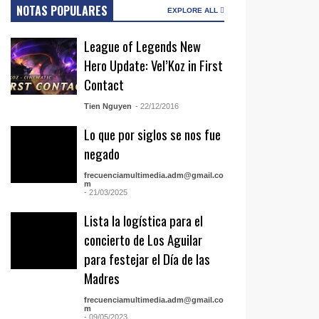
NOTAS POPULARES
EXPLORE ALL
League of Legends New
Hero Update: Vel’Koz in First
Contact
Tien Nguyen
- 22/12/2016
Lo que por siglos se nos fue
negado
frecuenciamultimedia.adm@gmail.co
m
- 21/03/2025
Lista la logística para el
concierto de Los Aguilar
para festejar el Día de las
Madres
frecuenciamultimedia.adm@gmail.co
m
- 09/05/2023