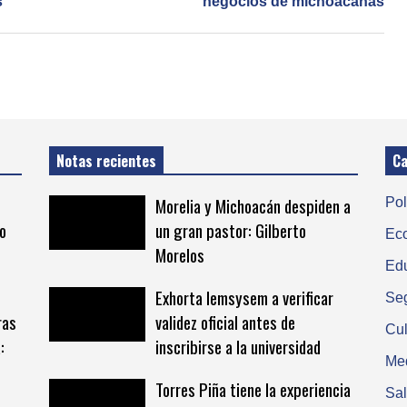
s
negocios de michoacanas
Notas recientes
Ca
Morelia y Michoacán despiden a
Pol
o
un gran pastor: Gilberto
Ec
Morelos
Ed
Exhorta Iemsysem a verificar
Se
ras
validez oficial antes de
Cul
:
inscribirse a la universidad
Me
Torres Piña tiene la experiencia
Sa