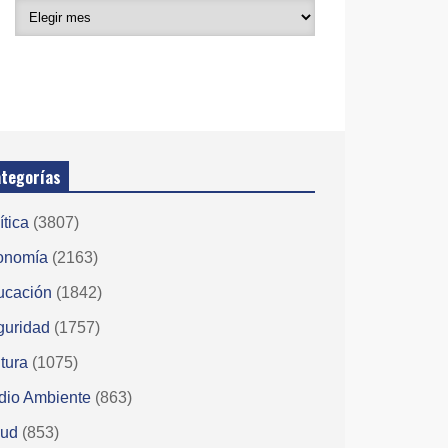
tegorías
ítica
(3807)
onomía
(2163)
ucación
(1842)
guridad
(1757)
tura
(1075)
dio Ambiente
(863)
lud
(853)