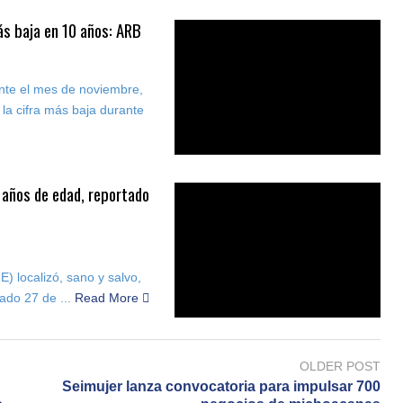
ás baja en 10 años: ARB
nte el mes de noviembre,
la cifra más baja durante
3 años de edad, reportado
) localizó, sano y salvo,
ado 27 de ...
Read More
OLDER POST
Seimujer lanza convocatoria para impulsar 700