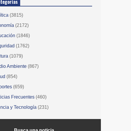
tegorías
ítica
(3815)
onomía
(2172)
ucación
(1846)
guridad
(1762)
tura
(1079)
dio Ambiente
(867)
lud
(854)
portes
(659)
icias Frecuentes
(460)
ncia y Tecnología
(231)
Busca una noticia