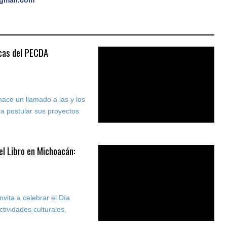
gmail.com
icas del PECDA
ace un llamado a las y los
a postular sus proyectos
el Libro en Michoacán:
vita a celebrar el Día
tividades culturales,