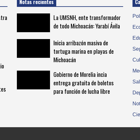
Notas recientes
Ca
stra
La UMSNH, ente transformador
Pol
de todo Michoacán: Yarabí Ávila
Ec
Ed
Inicia arribazón masiva de
Se
tortuga marina en playas de
Michoacán
Cul
io
Me
Gobierno de Morelia incia
entrega gratuita de boletos
Sa
tes
para función de lucha libre
De
Not
Cie