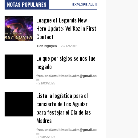
NOTAS POPULARES
EXPLORE ALL
League of Legends New
Hero Update: Vel’Koz in First
Contact
Tien Nguyen
- 22/12/2016
Lo que por siglos se nos fue
negado
frecuenciamultimedia.adm@gmail.co
m
- 21/03/2025
Lista la logística para el
concierto de Los Aguilar
para festejar el Día de las
Madres
frecuenciamultimedia.adm@gmail.co
m
- 09/05/2023