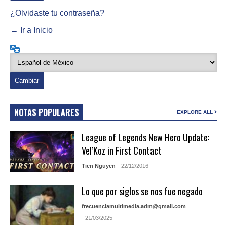
¿Olvidaste tu contraseña?
← Ir a Inicio
Idioma
NOTAS POPULARES
EXPLORE ALL
League of Legends New Hero Update:
Vel’Koz in First Contact
Tien Nguyen
- 22/12/2016
Lo que por siglos se nos fue negado
frecuenciamultimedia.adm@gmail.com
- 21/03/2025