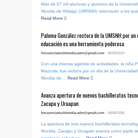
Más de 57 mil alumnas y alumnos de la Univers
Nicolás de Hidalgo (UMSNH) retornarán a las aula
Read More
Paloma González rectora de la UMSNH por un d
educación es una herramienta poderosa
frecuenciamultimedia.adm@gmail.com
- 05/06/2024
Con una intensa agenda de actividades, la niña 
Mazcote, fue rectora por un día de la Universid
Nicolás de ...
Read More
Avanza apertura de nuevos bachilleratos tecno
Zacapu y Uruapan
frecuenciamultimedia.adm@gmail.com
- 08/06/2026
La apertura de tres nuevos bachilleratos tecnológ
Morelia, Zacapu y Uruapan avanza como parte de 
ampliar la cobertura ...
Read More