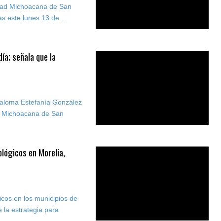
idad Michoacana de San
s este lunes 13 de ...
ía; señala que la
Paloma Estefanía González
ad Michoacana de San
lógicos en Morelia,
icos en los municipios de
la estrategia para