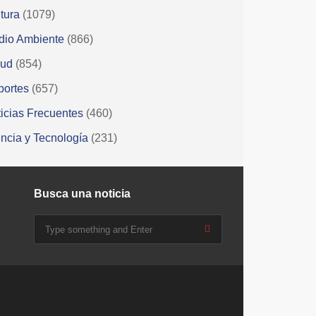
tura
(1079)
dio Ambiente
(866)
lud
(854)
portes
(657)
icias Frecuentes
(460)
ncia y Tecnología
(231)
Busca una noticia