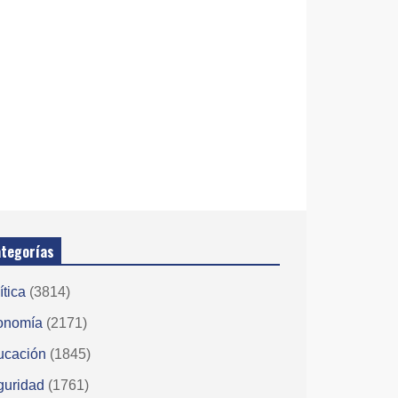
tegorías
ítica
(3814)
onomía
(2171)
ucación
(1845)
guridad
(1761)