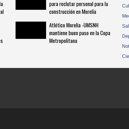
la
para reclutar personal para la
Cul
al
construcción en Morelia
Me
Atlético Morelia -UMSNH
Sa
mantiene buen paso en la Copa
De
es
Metropolitana
Not
Cie