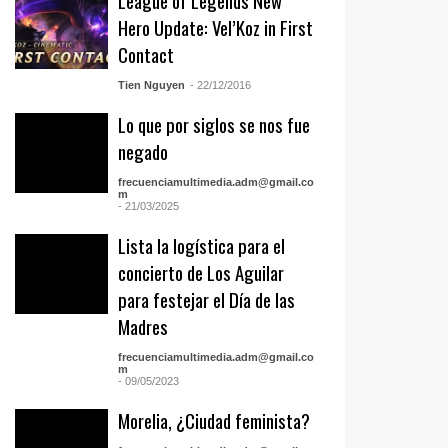
League of Legends New
Hero Update: Vel’Koz in First
Contact
Tien Nguyen
- 22/12/2016
Lo que por siglos se nos fue
negado
frecuenciamultimedia.adm@gmail.co
m
- 21/03/2025
Lista la logística para el
concierto de Los Aguilar
para festejar el Día de las
Madres
frecuenciamultimedia.adm@gmail.co
m
- 09/05/2023
Morelia, ¿Ciudad feminista?