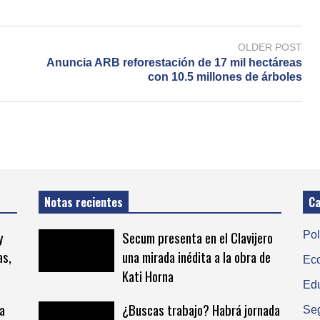
OLDER POST
Anuncia ARB reforestación de 17 mil hectáreas
con 10.5 millones de árboles
Notas recientes
Ca
y
Secum presenta en el Clavijero
Pol
as,
una mirada inédita a la obra de
Ec
Kati Horna
Ed
a
¿Buscas trabajo? Habrá jornada
Se