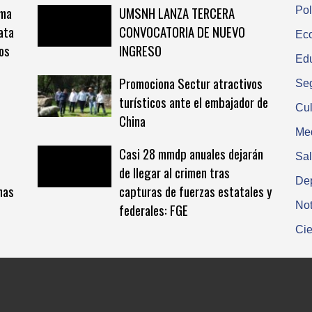
rma
UMSNH LANZA TERCERA
Pol
ata
CONVOCATORIA DE NUEVO
Ec
tos
INGRESO
Ed
Promociona Sectur atractivos
Se
turísticos ante el embajador de
Cul
China
Me
Casi 28 mmdp anuales dejarán
Sa
de llegar al crimen tras
De
nas
capturas de fuerzas estatales y
Not
federales: FGE
Cie