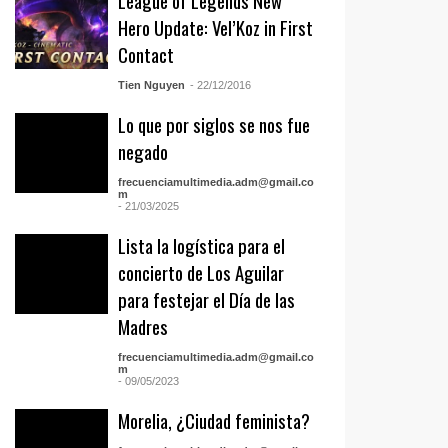
League of Legends New
Hero Update: Vel’Koz in First
Contact
Tien Nguyen
- 22/12/2016
Lo que por siglos se nos fue
negado
frecuenciamultimedia.adm@gmail.co
m
- 21/03/2025
Lista la logística para el
concierto de Los Aguilar
para festejar el Día de las
Madres
frecuenciamultimedia.adm@gmail.co
m
- 09/05/2023
Morelia, ¿Ciudad feminista?