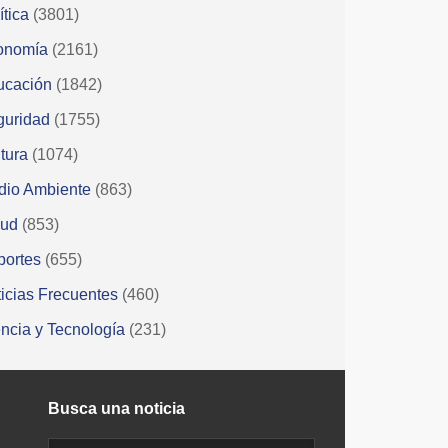
ítica
(3801)
onomía
(2161)
ucación
(1842)
guridad
(1755)
tura
(1074)
dio Ambiente
(863)
lud
(853)
portes
(655)
icias Frecuentes
(460)
ncia y Tecnología
(231)
Busca una noticia