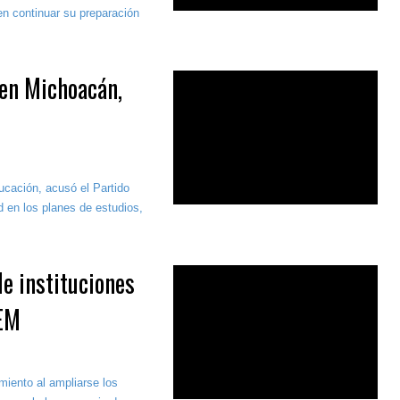
en continuar su preparación
 en Michoacán,
cación, acusó el Partido
d en los planes de estudios,
e instituciones
SEM
miento al ampliarse los