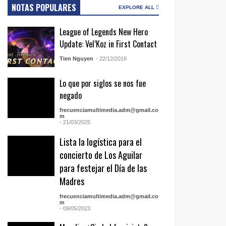
NOTAS POPULARES
EXPLORE ALL
League of Legends New Hero
Update: Vel’Koz in First Contact
Tien Nguyen
- 22/12/2016
Lo que por siglos se nos fue
negado
frecuenciamultimedia.adm@gmail.co
m
- 21/03/2025
Lista la logística para el
concierto de Los Aguilar
para festejar el Día de las
Madres
frecuenciamultimedia.adm@gmail.co
m
- 09/05/2023