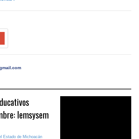
gmail.com
ducativos
embre: Iemsysem
del Estado de Michoacán