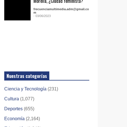
Morelia, ¿Ciudad feminista?
frecuenciamultimedia.adm@gmail.co
m
- 03/06/2023
Nuestras categorías
Ciencia y Tecnología
(231)
Cultura
(1,077)
Deportes
(655)
Economía
(2,164)