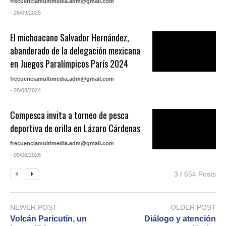
frecuenciamultimedia.adm@gmail.com
- 26/09/2025
El michoacano Salvador Hernández,
abanderado de la delegación mexicana
en Juegos Paralímpicos París 2024
frecuenciamultimedia.adm@gmail.com
- 28/08/2024
Compesca invita a torneo de pesca
deportiva de orilla en Lázaro Cárdenas
frecuenciamultimedia.adm@gmail.com
- 09/06/2026
3 / 654 Posts
NEWER POST
OLDER POST
Volcán Paricutín, un
Diálogo y atención