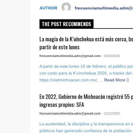
AUTHOR
frecuenciamultimedia.adm@
THE POST RECOMMENDS
La magia de la K’uínchekua está más cerca, bo
partir de este lunes
frecuenciamultimedia.adm@gmail.com
- 15/02/2026
A partir de este lunes 16 de febrero, el público po
con costo para la K’uínchekua 2026, a través del s
https://visitmichoacan.com.mx/, ...
Read More
En 2022, Gobierno de Michoacán registró 55 
ingresos propios: SFA
frecuenciamultimedia.adm@gmail.com
- 12/12/2022
La austeridad, la disciplina y la transparencia en
públicos han generado confianza de la población