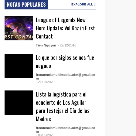
NOTAS POPULARES
EXPLORE ALL
League of Legends New
Hero Update: Vel’Koz in First
Contact
Tien Nguyen
- 22/12/2016
Lo que por siglos se nos fue
negado
frecuenciamultimedia.adm@gmail.co
m
- 21/03/2025
Lista la logística para el
concierto de Los Aguilar
para festejar el Día de las
Madres
frecuenciamultimedia.adm@gmail.co
m
- 09/05/2023