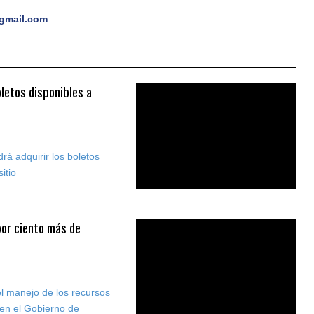
gmail.com
letos disponibles a
drá adquirir los boletos
itio
por ciento más de
 el manejo de los recursos
 en el Gobierno de