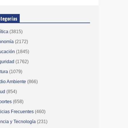
tegorías
ítica
(3815)
onomía
(2172)
ucación
(1845)
guridad
(1762)
tura
(1079)
dio Ambiente
(866)
lud
(854)
portes
(658)
icias Frecuentes
(460)
ncia y Tecnología
(231)