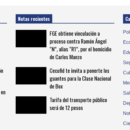
Notas recientes
Ca
FGE obtiene vinculación a
Pol
proceso contra Ramón Ángel
Ec
“N”, alias “R1”, por el homicidio
Ed
de Carlos Manzo
Se
ón
Cecufid te invita a ponerte los
Cul
guantes para la Clase Nacional
Me
de Box
 en
Sa
Tarifa del transporte público
De
será de 12 pesos
Not
Cie