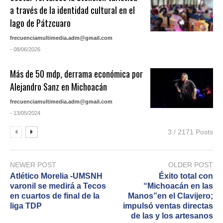
a través de la identidad cultural en el
lago de Pátzcuaro
frecuenciamultimedia.adm@gmail.com
- 08/06/2026
Más de 50 mdp, derrama económica por
Alejandro Sanz en Michoacán
frecuenciamultimedia.adm@gmail.com
- 13/05/2024
3 / 2171 Posts
NEWER POST
OLDER POST
Atlético Morelia -UMSNH
Éxito total con
varonil se medirá a Tecos
“Michoacán en las
en cuartos de final de la
Manos”en el Clavijero;
liga TDP
impulsó ventas directas
de las y los artesanos