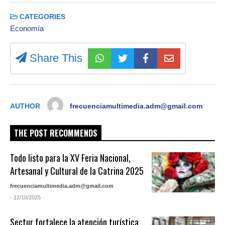
CATEGORIES
Economía
Share This
AUTHOR
frecuenciamultimedia.adm@gmail.com
THE POST RECOMMENDS
Todo listo para la XV Feria Nacional,
Artesanal y Cultural de la Catrina 2025
frecuenciamultimedia.adm@gmail.com
- 12/10/2025
Sectur fortalece la atención turística