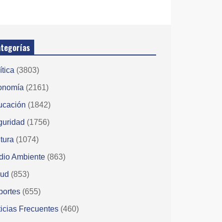
tegorías
ítica
(3803)
onomía
(2161)
ucación
(1842)
guridad
(1756)
tura
(1074)
dio Ambiente
(863)
lud
(853)
portes
(655)
icias Frecuentes
(460)