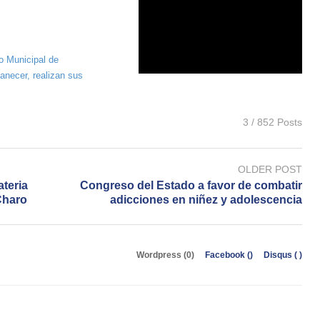
o Municipal de
necer, realizan sus
3 / 852 Posts
OLDER POST
teria
Congreso del Estado a favor de combatir
 Charo
adicciones en niñez y adolescencia
Wordpress (0)
Facebook (
)
Disqus (
)