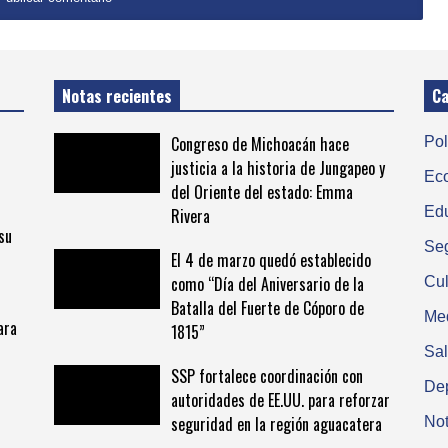
Notas recientes
Ca
Congreso de Michoacán hace
Pol
justicia a la historia de Jungapeo y
Ec
del Oriente del estado: Emma
Ed
Rivera
su
Se
El 4 de marzo quedó establecido
como “Día del Aniversario de la
Cul
Batalla del Fuerte de Cóporo de
Me
ara
1815”
Sa
SSP fortalece coordinación con
De
autoridades de EE.UU. para reforzar
seguridad en la región aguacatera
Not