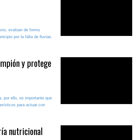
amo, evalúan de forma
cipio por la falta de lluvias.
rampión y protege
 por ello, es importante que
erísticos para actuar con
ía nutricional