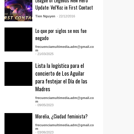
League of Legends New Hero
Update: Vel’Koz in First Contact
Tien Nguyen
- 22/12/2016
Lo que por siglos se nos fue
negado
frecuenciamultimedia.adm@gmail.co
m
- 21/03/2025
Lista la logística para el
concierto de Los Aguilar
para festejar el Día de las
Madres
frecuenciamultimedia.adm@gmail.co
m
- 09/05/2023
Morelia, ¿Ciudad feminista?
frecuenciamultimedia.adm@gmail.co
m
- 03/06/2023