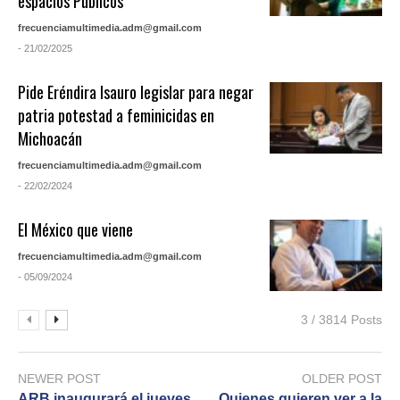
espacios Públicos
frecuenciamultimedia.adm@gmail.com
- 21/02/2025
Pide Eréndira Isauro legislar para negar
patria potestad a feminicidas en
Michoacán
frecuenciamultimedia.adm@gmail.com
- 22/02/2024
El México que viene
frecuenciamultimedia.adm@gmail.com
- 05/09/2024
3 / 3814 Posts
NEWER POST
OLDER POST
ARB inaugurará el jueves
Quienes quieren ver a la