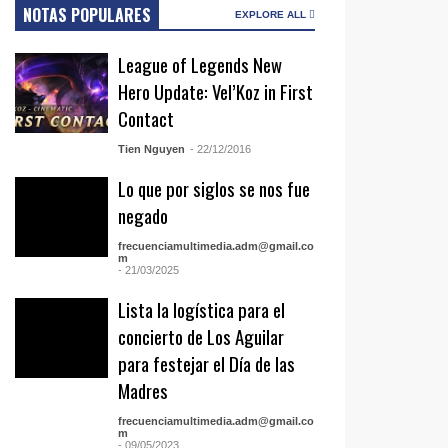
NOTAS POPULARES
EXPLORE ALL
League of Legends New
Hero Update: Vel’Koz in First
Contact
Tien Nguyen
- 22/12/2016
Lo que por siglos se nos fue
negado
frecuenciamultimedia.adm@gmail.co
m
- 21/03/2025
Lista la logística para el
concierto de Los Aguilar
para festejar el Día de las
Madres
frecuenciamultimedia.adm@gmail.co
m
- 09/05/2023