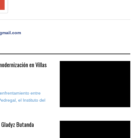
gmail.com
odernización en Villas
enfrentamiento entre
edregal, el Instituto del
: Gladyz Butanda