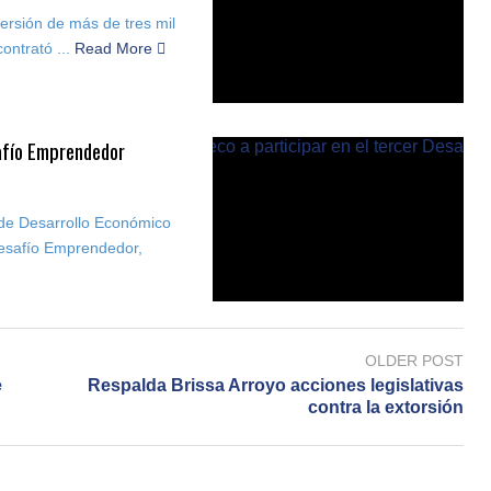
ersión de más de tres mil
ontrató ...
Read More
afío Emprendedor
a de Desarrollo Económico
Desafío Emprendedor,
OLDER POST
e
Respalda Brissa Arroyo acciones legislativas
contra la extorsión