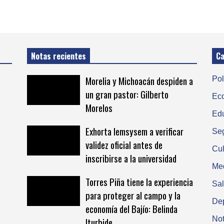
Notas recientes
Ca
Morelia y Michoacán despiden a
Pol
un gran pastor: Gilberto
Ec
Morelos
Ed
Exhorta Iemsysem a verificar
Se
validez oficial antes de
Cul
inscribirse a la universidad
Me
Torres Piña tiene la experiencia
Sa
para proteger al campo y la
De
economía del Bajío: Belinda
Not
Iturbide