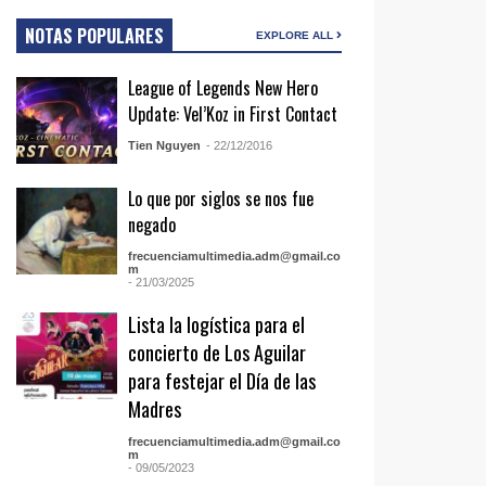
NOTAS POPULARES
EXPLORE ALL
League of Legends New Hero
Update: Vel’Koz in First Contact
Tien Nguyen
- 22/12/2016
Lo que por siglos se nos fue
negado
frecuenciamultimedia.adm@gmail.co
m
- 21/03/2025
Lista la logística para el
concierto de Los Aguilar
para festejar el Día de las
Madres
frecuenciamultimedia.adm@gmail.co
m
- 09/05/2023