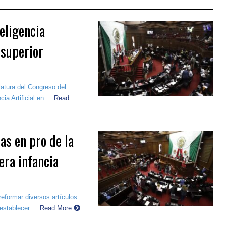
eligencia
 superior
latura del Congreso del
a Artificial en ...
Read
as en pro de la
era infancia
reformar diversos artículos
stablecer ...
Read More