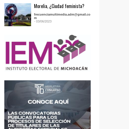
Morelia, ¿Ciudad feminista?
frecuenciamultimedia.adm@gmail.co
m
- 03/06/2023