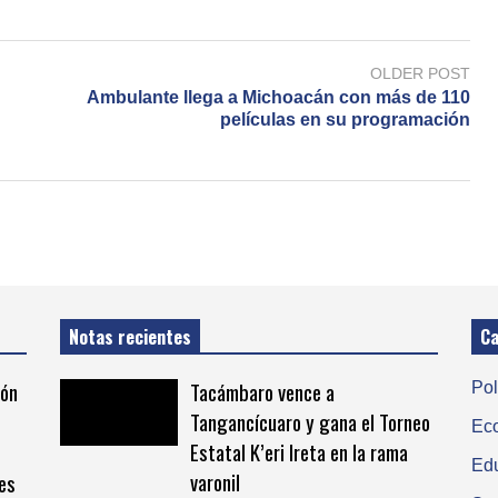
OLDER POST
Ambulante llega a Michoacán con más de 110
películas en su programación
Notas recientes
Ca
ión
Tacámbaro vence a
Pol
Tangancícuaro y gana el Torneo
Ec
Estatal K’eri Ireta en la rama
Ed
varonil
es