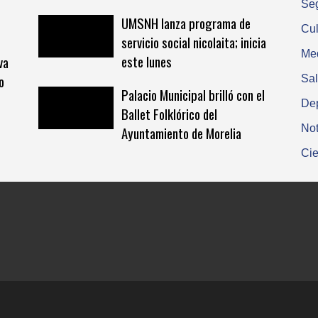
Se
UMSNH lanza programa de
Cul
servicio social nicolaita; inicia
Me
este lunes
va
o
Sa
Palacio Municipal brilló con el
De
Ballet Folklórico del
Not
Ayuntamiento de Morelia
Cie