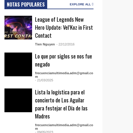
NOTAS POPULARES
EXPLORE ALL
League of Legends New
Hero Update: Vel’Koz in First
Contact
Tien Nguyen
- 22/12/2016
Lo que por siglos se nos fue
negado
frecuenciamultimedia.adm@gmail.co
m
- 21/03/2025
Lista la logística para el
concierto de Los Aguilar
para festejar el Día de las
Madres
frecuenciamultimedia.adm@gmail.co
m
- 09/05/2023