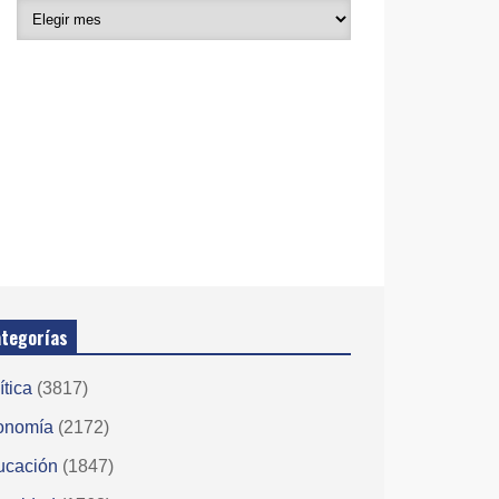
tegorías
ítica
(3817)
onomía
(2172)
ucación
(1847)