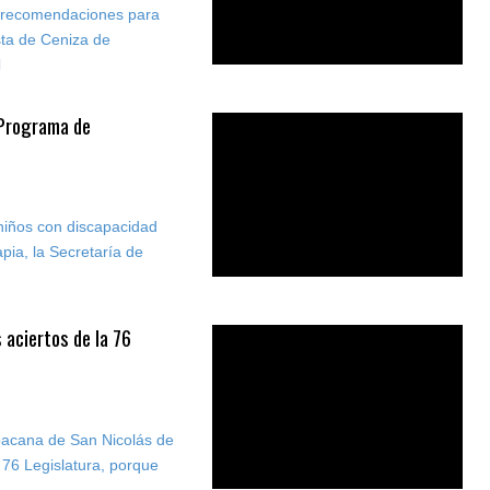
te recomendaciones para
esta de Ceniza de
 Programa de
 niños con discapacidad
pia, la Secretaría de
 aciertos de la 76
oacana de San Nicolás de
 76 Legislatura, porque