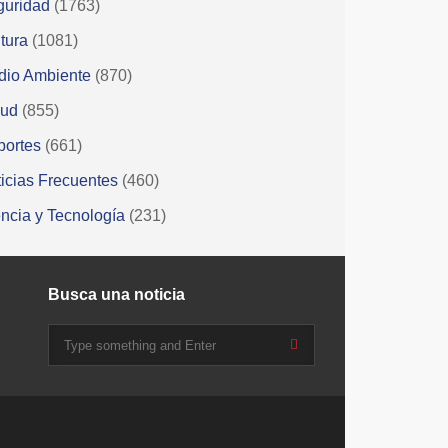
guridad
(1763)
tura
(1081)
dio Ambiente
(870)
lud
(855)
portes
(661)
icias Frecuentes
(460)
ncia y Tecnología
(231)
Busca una noticia