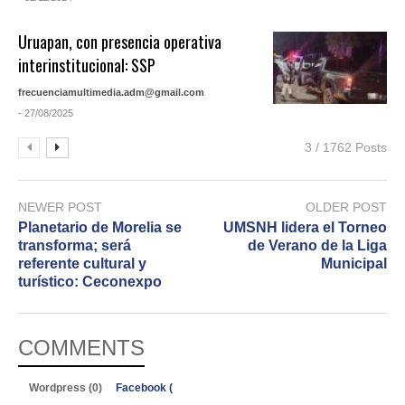
Uruapan, con presencia operativa
interinstitucional: SSP
frecuenciamultimedia.adm@gmail.com
- 27/08/2025
3 / 1762 Posts
NEWER POST
OLDER POST
Planetario de Morelia se
UMSNH lidera el Torneo
transforma; será
de Verano de la Liga
referente cultural y
Municipal
turístico: Ceconexpo
COMMENTS
Wordpress (0)
Facebook (