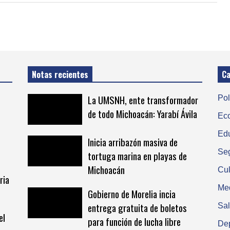
Notas recientes
Ca
La UMSNH, ente transformador
Pol
de todo Michoacán: Yarabí Ávila
Ec
Ed
Inicia arribazón masiva de
Se
tortuga marina en playas de
Michoacán
Cul
ria
Me
Gobierno de Morelia incia
entrega gratuita de boletos
Sa
el
para función de lucha libre
De