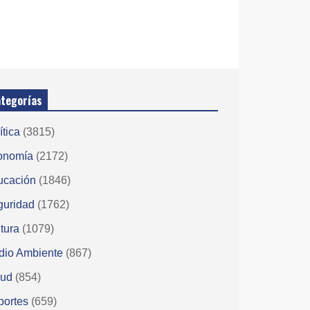
tegorías
ítica
(3815)
onomía
(2172)
ucación
(1846)
guridad
(1762)
tura
(1079)
dio Ambiente
(867)
lud
(854)
portes
(659)