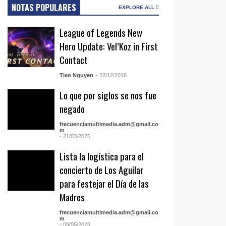
NOTAS POPULARES
EXPLORE ALL
League of Legends New
Hero Update: Vel’Koz in First
Contact
Tien Nguyen
- 22/12/2016
Lo que por siglos se nos fue
negado
frecuenciamultimedia.adm@gmail.co
m
- 21/03/2025
Lista la logística para el
concierto de Los Aguilar
para festejar el Día de las
Madres
frecuenciamultimedia.adm@gmail.co
m
- 09/05/2023