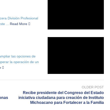
cera División Profesional
te ...
Read More
ampliar las opciones de
uperar la operación de un
e
OLDER POST
Recibe presidente del Congreso del Estado
onas
iniciativa ciudadana para creación de Instituto
Michoacano para Fortalecer a la Familia