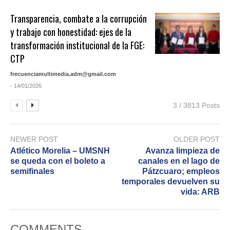
Transparencia, combate a la corrupción
y trabajo con honestidad: ejes de la
transformación institucional de la FGE:
CTP
frecuenciamultimedia.adm@gmail.com
- 14/01/2026
3 / 3813 Posts
NEWER POST
OLDER POST
Atlético Morelia – UMSNH
Avanza limpieza de
se queda con el boleto a
canales en el lago de
semifinales
Pátzcuaro; empleos
temporales devuelven su
vida: ARB
COMMENTS