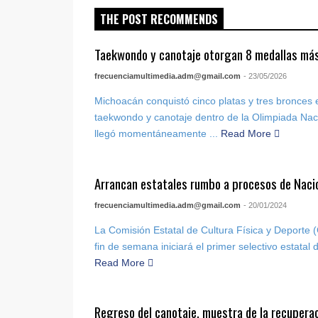
THE POST RECOMMENDS
Taekwondo y canotaje otorgan 8 medallas má
frecuenciamultimedia.adm@gmail.com
- 23/05/2026
Michoacán conquistó cinco platas y tres bronces e
taekwondo y canotaje dentro de la Olimpiada Nac
llegó momentáneamente ...
Read More
Arrancan estatales rumbo a procesos de Nac
frecuenciamultimedia.adm@gmail.com
- 20/01/2024
La Comisión Estatal de Cultura Física y Deporte 
fin de semana iniciará el primer selectivo estatal de
Read More
Regreso del canotaje, muestra de la recuperac