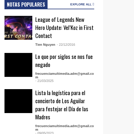
NOTAS POPULARES
EXPLORE ALL
League of Legends New
Hero Update: Vel’Koz in First
Contact
Tien Nguyen
- 22/12/2016
Lo que por siglos se nos fue
negado
frecuenciamultimedia.adm@gmail.co
m
- 21/03/2025
Lista la logística para el
concierto de Los Aguilar
para festejar el Día de las
Madres
frecuenciamultimedia.adm@gmail.co
m
- 09/05/2023