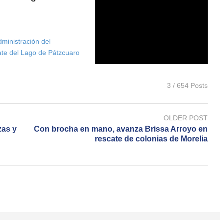
dministración del
ate del Lago de Pátzcuaro
3 / 654 Posts
OLDER POST
zas y
Con brocha en mano, avanza Brissa Arroyo en
rescate de colonias de Morelia