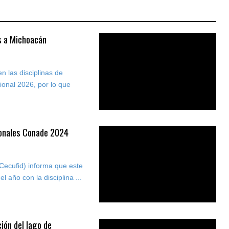
s a Michoacán
n las disciplinas de
ional 2026, por lo que
ionales Conade 2024
(Cecufid) informa que este
l año con la disciplina ...
ión del lago de