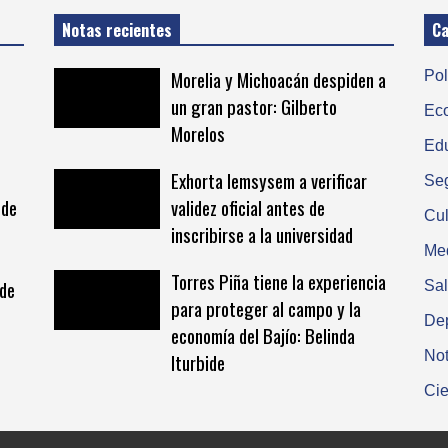
Notas recientes
Ca
Morelia y Michoacán despiden a
Pol
un gran pastor: Gilberto
Ec
Morelos
Ed
Exhorta Iemsysem a verificar
Se
 de
validez oficial antes de
Cul
inscribirse a la universidad
Me
Torres Piña tiene la experiencia
 de
Sa
para proteger al campo y la
De
economía del Bajío: Belinda
Not
Iturbide
Cie