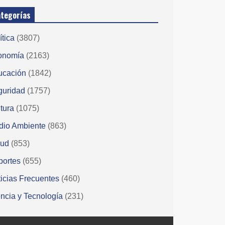
tegorías
ítica
(3807)
onomía
(2163)
ucación
(1842)
guridad
(1757)
tura
(1075)
dio Ambiente
(863)
lud
(853)
portes
(655)
icias Frecuentes
(460)
ncia y Tecnología
(231)