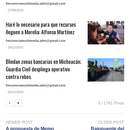
frecuenciamultimedia.adm@gmail.com
- 27/08/2025
Haré lo necesario para que recursos
lleguen a Morelia: Alfonso Martínez
frecuenciamultimedia.adm@gmail.com
- 24/11/2023
Blindan zonas bancarias en Michoacán;
Guardia Civil despliega operativo
contra robos
frecuenciamultimedia.adm@gmail.com
- 20/12/2025
3 / 1761 Posts
NEWER POST
OLDER POST
A propuesta de Memo
Bajopuente del