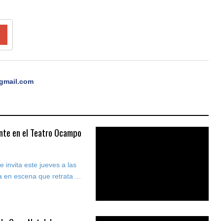
gmail.com
nte en el Teatro Ocampo
 invita este jueves a las
 en escena que retrata ...