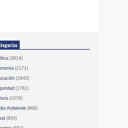
tegorías
ítica
(3814)
onomía
(2171)
ucación
(1845)
guridad
(1761)
tura
(1078)
dio Ambiente
(866)
lud
(854)