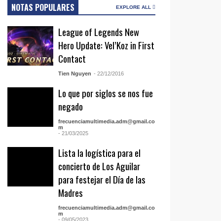
NOTAS POPULARES
EXPLORE ALL
League of Legends New
Hero Update: Vel’Koz in First
Contact
Tien Nguyen
- 22/12/2016
Lo que por siglos se nos fue
negado
frecuenciamultimedia.adm@gmail.co
m
- 21/03/2025
Lista la logística para el
concierto de Los Aguilar
para festejar el Día de las
Madres
frecuenciamultimedia.adm@gmail.co
m
- 09/05/2023