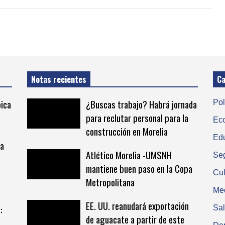
Notas recientes
Ca
bica
¿Buscas trabajo? Habrá jornada
Pol
para reclutar personal para la
Ec
construcción en Morelia
Ed
ta
Atlético Morelia -UMSNH
Se
mantiene buen paso en la Copa
Cul
Metropolitana
Me
EE. UU. reanudará exportación
:
Sa
de aguacate a partir de este