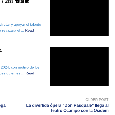
n la Casa Natal de
frutar y apoyar el talento
realizará el ...
Read
24
 2024, con motivo de los
es quién es ...
Read
OLDER POST
ega
La divertida ópera “Don Pasquale” llega al
Teatro Ocampo con la Osidem