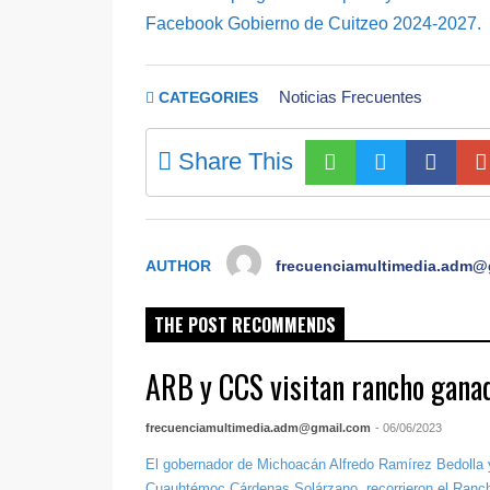
Facebook Gobierno de Cuitzeo 2024-2027.
Noticias Frecuentes
CATEGORIES
Share This
AUTHOR
frecuenciamultimedia.adm@
THE POST RECOMMENDS
ARB y CCS visitan rancho ganad
frecuenciamultimedia.adm@gmail.com
- 06/06/2023
El gobernador de Michoacán Alfredo Ramírez Bedolla 
Cuauhtémoc Cárdenas Solárzano, recorrieron el Ran