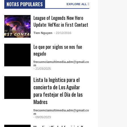
NOTAS POPULARES
EXPLORE ALL
League of Legends New Hero
Update: Vel’Koz in First Contact
Tien Nguyen
- 22/12/2016
Lo que por siglos se nos fue
negado
frecuenciamultimedia.adm@gmail.co
m
- 21/03/2025
Lista la logística para el
concierto de Los Aguilar
para festejar el Día de las
Madres
frecuenciamultimedia.adm@gmail.co
m
- 09/05/2023