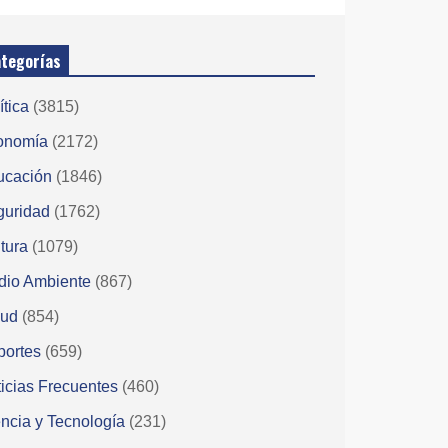
tegorías
ítica
(3815)
onomía
(2172)
ucación
(1846)
guridad
(1762)
tura
(1079)
dio Ambiente
(867)
lud
(854)
portes
(659)
icias Frecuentes
(460)
ncia y Tecnología
(231)