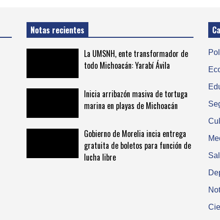
Notas recientes
Ca
La UMSNH, ente transformador de
Pol
todo Michoacán: Yarabí Ávila
Ec
Ed
Inicia arribazón masiva de tortuga
marina en playas de Michoacán
Se
Cul
Gobierno de Morelia incia entrega
Me
gratuita de boletos para función de
Sa
lucha libre
De
Not
Cie