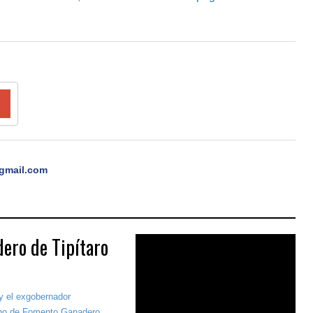
gmail.com
ero de Tipítaro
y el exgobernador
cho de Fomento Ganadero