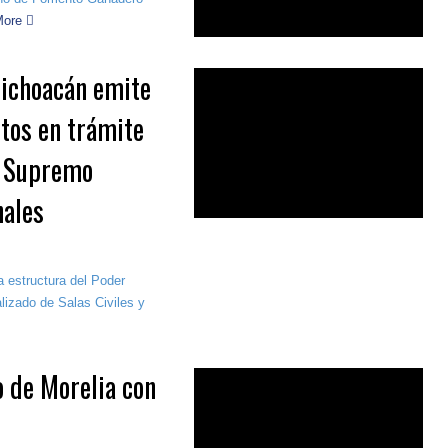
More
Michoacán emite
ntos en trámite
el Supremo
nales
a estructura del Poder
lizado de Salas Civiles y
o de Morelia con