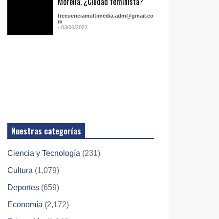
Morelia, ¿Ciudad feminista?
frecuenciamultimedia.adm@gmail.co
m
- 03/06/2023
Nuestras categorías
Ciencia y Tecnología
(231)
Cultura
(1,079)
Deportes
(659)
Economía
(2,172)