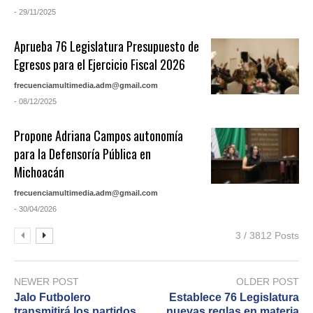
- 29/11/2025
Aprueba 76 Legislatura Presupuesto de
Egresos para el Ejercicio Fiscal 2026
frecuenciamultimedia.adm@gmail.com
- 08/12/2025
Propone Adriana Campos autonomía
para la Defensoría Pública en
Michoacán
frecuenciamultimedia.adm@gmail.com
- 30/04/2026
3 / 3812 Posts
NEWER POST
OLDER POST
Jalo Futbolero
Establece 76 Legislatura
transmitirá los partidos
nuevas reglas en materia