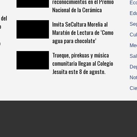
reconocimientos en el Premio
Ec
Nacional de la Cerámica
Ed
 del
Invita SeCultura Morelia al
Se
o
Maratón de Lectura de ‘Como
Cul
agua para chocolate’
o
Me
Trueque, pirekuas y música
Sa
comunitaria llegan al Colegio
De
Jesuita este 8 de agosto.
Not
Cie