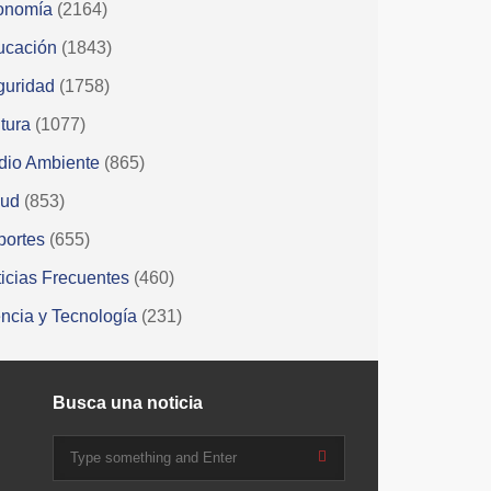
onomía
(2164)
ucación
(1843)
guridad
(1758)
tura
(1077)
dio Ambiente
(865)
lud
(853)
portes
(655)
icias Frecuentes
(460)
ncia y Tecnología
(231)
Busca una noticia