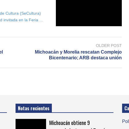
 de Cultura (SeCultura)
 invitada en la Feria ...
OLDER POST
el
Michoacán y Morelia rescatan Complejo
Bicentenario; ARB destaca unión
Notas recientes
Ca
Michoacán obtiene 9
Pol