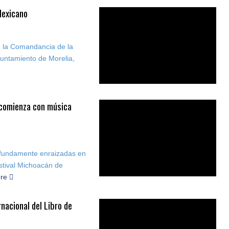
Mexicano
e la Comandancia de la
yuntamiento de Morelia,
n comienza con música
ofundamente enraizadas en
estival Michoacán de
ore
rnacional del Libro de