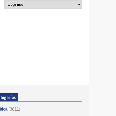
tegorías
ítica
(3811)