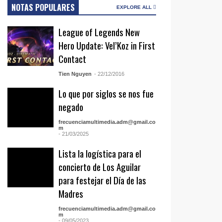
NOTAS POPULARES
EXPLORE ALL
League of Legends New
Hero Update: Vel’Koz in First
Contact
Tien Nguyen
- 22/12/2016
Lo que por siglos se nos fue
negado
frecuenciamultimedia.adm@gmail.co
m
- 21/03/2025
Lista la logística para el
concierto de Los Aguilar
para festejar el Día de las
Madres
frecuenciamultimedia.adm@gmail.co
m
- 09/05/2023