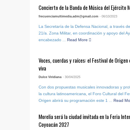
Concierto de la Banda de Música del Ejército 
frecuenciamultimedia.adm@gmail.com
- 06/10/2023
La Secretaría de la Defensa Nacional, a través d
21/a. Zona Militar, en coordinación y apoyo del A
encabezado ...
Read More
Voces, cuerdas y raíces: el Festival de Orige
viva
Dulce Viridiana
- 30/04/2025
Con dos propuestas musicales innovadoras y pr
la cultura latinoamericana, el Foro Cultural del F
Origen abrirá su programación este 1 ...
Read M
Morelia será la ciudad invitada en la Feria Inte
Coyoacán 2027