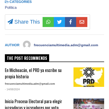
CATEGORIES
Política
Share This
AUTHOR
frecuenciamultimedia.adm@gmail.com
THE POST RECOMMENDS
En Michoacán, el PRD ya escribe su
propia historia
frecuenciamultimedia.adm@gmail.com
- 14/08/2024
Inicia Proceso Electoral para elegir
juzgadoras y juzgadores por voto