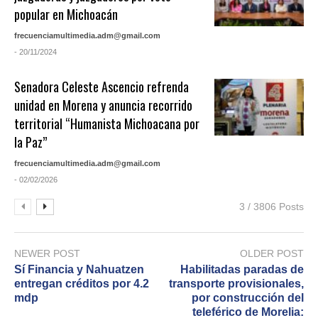
popular en Michoacán
frecuenciamultimedia.adm@gmail.com
- 20/11/2024
Senadora Celeste Ascencio refrenda
unidad en Morena y anuncia recorrido
territorial “Humanista Michoacana por
la Paz”
frecuenciamultimedia.adm@gmail.com
- 02/02/2026
3 / 3806 Posts
NEWER POST
OLDER POST
Sí Financia y Nahuatzen
Habilitadas paradas de
entregan créditos por 4.2
transporte provisionales,
mdp
por construcción del
teleférico de Morelia: