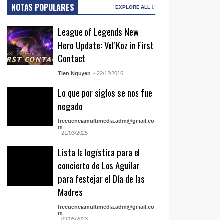
NOTAS POPULARES
EXPLORE ALL
League of Legends New
Hero Update: Vel’Koz in First
Contact
Tien Nguyen
- 22/12/2016
Lo que por siglos se nos fue
negado
frecuenciamultimedia.adm@gmail.co
m
- 21/03/2025
Lista la logística para el
concierto de Los Aguilar
para festejar el Día de las
Madres
frecuenciamultimedia.adm@gmail.co
m
- 09/05/2023