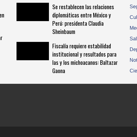
Se restablecen las relaciones
Se
 en
diplomáticas entre México y
Cul
Perú: presidenta Claudia
Me
Sheinbaum
ar
Sa
Fiscalía requiere estabilidad
De
institucional y resultados para
Not
las y los michoacanos: Baltazar
Gaona
Cie