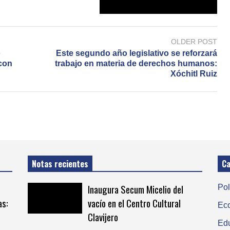
OLDER POST
o
Este segundo año legislativo se reforzará
 con
trabajo en materia de derechos humanos:
Xóchitl Ruiz
Notas recientes
Ca
Inaugura Secum Micelio del
Pol
as:
vacío en el Centro Cultural
Ec
Clavijero
Ed