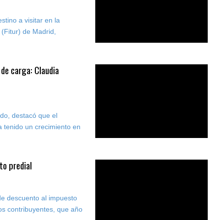
ino a visitar en la
 (Fitur) de Madrid,
 de carga: Claudia
do, destacó que el
a tenido un crecimiento en
to predial
de descuento al impuesto
los contribuyentes, que año