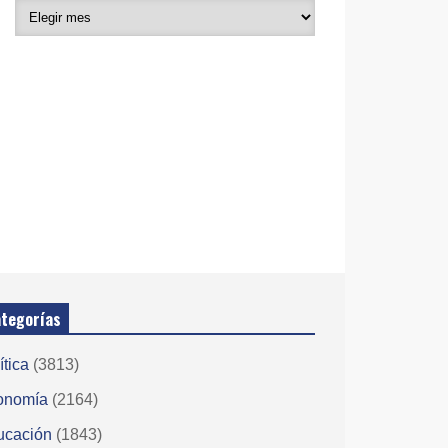
tegorías
ítica
(3813)
onomía
(2164)
ucación
(1843)