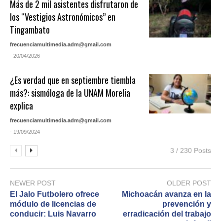
Más de 2 mil asistentes disfrutaron de
los “Vestigios Astronómicos” en
Tingambato
frecuenciamultimedia.adm@gmail.com
- 20/04/2026
¿Es verdad que en septiembre tiembla
más?: sismóloga de la UNAM Morelia
explica
frecuenciamultimedia.adm@gmail.com
- 19/09/2024
3 / 230 Posts
NEWER POST
OLDER POST
El Jalo Futbolero ofrece
Michoacán avanza en la
módulo de licencias de
prevención y
conducir: Luis Navarro
erradicación del trabajo