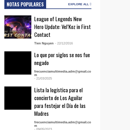
NOTAS POPULARES
EXPLORE ALL
League of Legends New
Hero Update: Vel’Koz in First
Contact
Tien Nguyen
- 22/12/2016
Lo que por siglos se nos fue
negado
frecuenciamultimedia.adm@gmail.co
m
- 21/03/2025
Lista la logística para el
concierto de Los Aguilar
para festejar el Día de las
Madres
frecuenciamultimedia.adm@gmail.co
m
- 09/05/2023