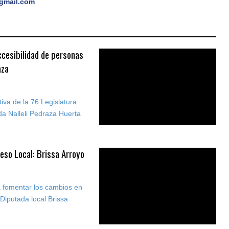
gmail.com
cesibilidad de personas
aza
iva de la 76 Legislatura
da Nalleli Pedraza Huerta
reso Local: Brissa Arroyo
a fomentar los cambios en
Diputada local Brissa