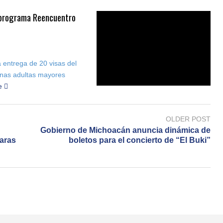
l programa Reencuentro
a entrega de 20 visas del
onas adultas mayores
e
OLDER POST
Gobierno de Michoacán anuncia dinámica de
maras
boletos para el concierto de “El Buki”