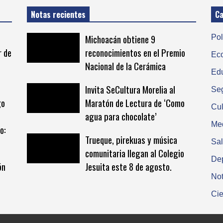
Notas recientes
Ca
Michoacán obtiene 9
Pol
r de
reconocimientos en el Premio
Ec
Nacional de la Cerámica
Ed
Invita SeCultura Morelia al
Se
go
Maratón de Lectura de ‘Como
Cul
agua para chocolate’
Me
o:
Trueque, pirekuas y música
Sa
comunitaria llegan al Colegio
De
ón
Jesuita este 8 de agosto.
Not
Cie