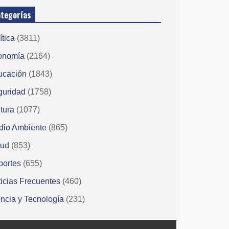
tegorías
ítica
(3811)
onomía
(2164)
ucación
(1843)
guridad
(1758)
tura
(1077)
dio Ambiente
(865)
lud
(853)
portes
(655)
icias Frecuentes
(460)
ncia y Tecnología
(231)