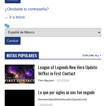
¿Olvidaste tu contraseña?
← Ir a Inicio
Idioma
NOTAS POPULARES
EXPLORE ALL
League of Legends New Hero Update:
Vel’Koz in First Contact
Tien Nguyen
- 22/12/2016
Lo que por siglos se nos fue negado
frecuenciamultimedia.adm@gmail.com
- 21/03/2025