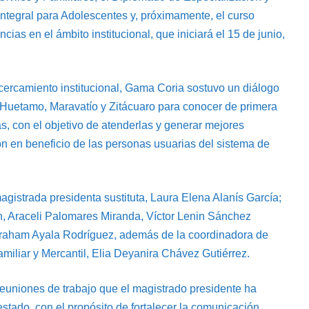
 Integral para Adolescentes y, próximamente, el curso
ias en el ámbito institucional, que iniciará el 15 de junio,
cercamiento institucional, Gama Coria sostuvo un diálogo
, Huetamo, Maravatío y Zitácuaro para conocer de primera
s, con el objetivo de atenderlas y generar mejores
n en beneficio de las personas usuarias del sistema de
magistrada presidenta sustituta, Laura Elena Alanís García;
ón, Araceli Palomares Miranda, Víctor Lenin Sánchez
raham Ayala Rodríguez, además de la coordinadora de
amiliar y Mercantil, Elia Deyanira Chávez Gutiérrez.
reuniones de trabajo que el magistrado presidente ha
stado, con el propósito de fortalecer la comunicación