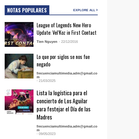
NOTAS POPULARES
EXPLORE ALL
League of Legends New Hero
Update: Vel’Koz in First Contact
Tien Nguyen
- 22/12/2016
Lo que por siglos se nos fue
negado
frecuenciamultimedia.adm@gmail.co
m
- 21/03/2025
Lista la logística para el
concierto de Los Aguilar
para festejar el Día de las
Madres
frecuenciamultimedia.adm@gmail.co
m
- 09/05/2023