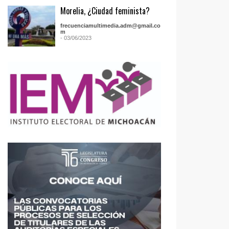
Morelia, ¿Ciudad feminista?
frecuenciamultimedia.adm@gmail.co
m
- 03/06/2023