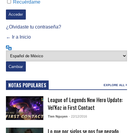
Recuérdame
¿Olvidaste tu contraseña?
← Ir a Inicio
Idioma
NOTAS POPULARES
EXPLORE ALL
League of Legends New Hero Update:
Vel’Koz in First Contact
Tien Nguyen
- 22/12/2016
Lo que por siglos se nos fue negado