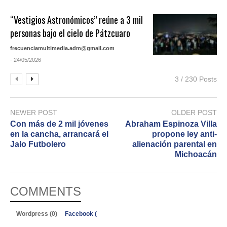
“Vestigios Astronómicos” reúne a 3 mil
personas bajo el cielo de Pátzcuaro
frecuenciamultimedia.adm@gmail.com
- 24/05/2026
3 / 230 Posts
NEWER POST
OLDER POST
Con más de 2 mil jóvenes
Abraham Espinoza Villa
en la cancha, arrancará el
propone ley anti-
Jalo Futbolero
alienación parental en
Michoacán
COMMENTS
Wordpress (0)
Facebook (