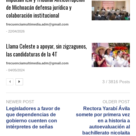
de Michoacán defensa jurídica y
colaboración institucional
frecuenciamultimedia.adm@gmail.com
- 22/04/2026
Llama Celeste a apoyar, sin zigzagueos,
las candidaturas de la 4T
frecuenciamultimedia.adm@gmail.com
- 04/05/2024
3 / 3816 Posts
NEWER POST
OLDER POST
Legisladores a favor de
Rectora Yarabí Ávila
que dependencias de
somete por primera vez
gobierno cuenten con
en a historia a
intérpretes de señas
autoevaluación al
bachillerato nicolaita