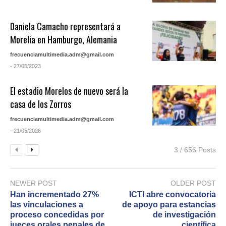
Daniela Camacho representará a
Morelia en Hamburgo, Alemania
frecuenciamultimedia.adm@gmail.com
- 27/05/2023
El estadio Morelos de nuevo será la
casa de los Zorros
frecuenciamultimedia.adm@gmail.com
- 21/05/2026
3 / 656 Posts
NEWER POST
OLDER POST
Han incrementado 27%
ICTI abre convocatoria
las vinculaciones a
de apoyo para estancias
proceso concedidas por
de investigación
jueces orales penales de
científica