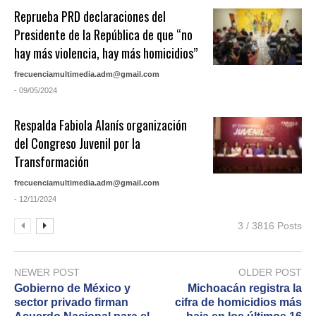
Reprueba PRD declaraciones del
Presidente de la República de que “no
hay más violencia, hay más homicidios”
frecuenciamultimedia.adm@gmail.com
- 09/05/2024
Respalda Fabiola Alanís organización
del Congreso Juvenil por la
Transformación
frecuenciamultimedia.adm@gmail.com
- 12/11/2024
3 / 3816 Posts
NEWER POST
OLDER POST
Gobierno de México y
Michoacán registra la
sector privado firman
cifra de homicidios más