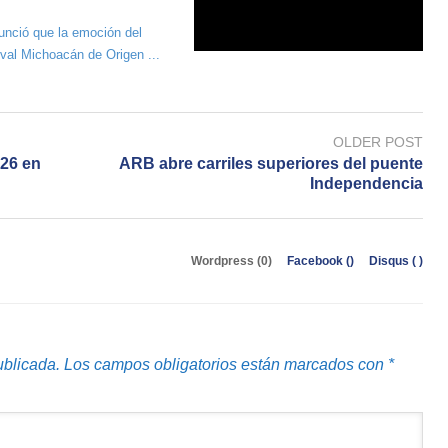
nció que la emoción del
ival Michoacán de Origen ...
OLDER POST
026 en
ARB abre carriles superiores del puente
Independencia
Wordpress (0)
Facebook (
)
Disqus (
)
ublicada.
Los campos obligatorios están marcados con
*