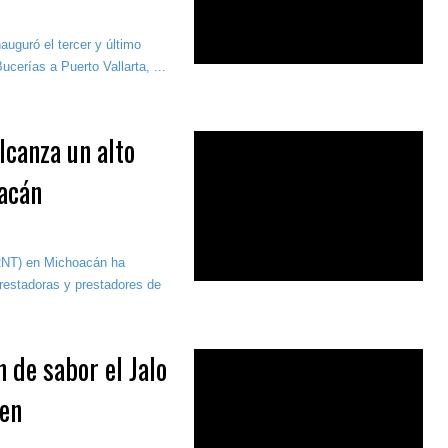
uguró el tercer y último
ucerías a Puerto Vallarta, ...
lcanza un alto
oacán
(RNT) en Michoacán ha
prestadoras y prestadores de
 de sabor el Jalo
gen