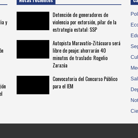
Notas recientes
Ca
Detención de generadores de
Pol
ia y
violencia por extorsión, pilar de la
Ec
estrategia estatal: SSP
Ed
Autopista Maravatío-Zitácuaro será
Se
ón
libre de peaje; ahorrarán 40
minutos de traslado: Rogelio
Cul
Zarazúa
Me
Convocatoria del Concurso Público
Sa
ión
para el IEM
De
el
Not
Cie