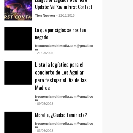
Update: Vel’Koz in First Contact
Tien Nguyen
- 22/12/2016
Lo que por siglos se nos fue
negado
frecuenciamultimedia.adm@gmail.co
m
- 21/03/2025
Lista la logística para el
concierto de Los Aguilar
para festejar el Día de las
Madres
frecuenciamultimedia.adm@gmail.co
m
- 09/05/2023
Morelia, ¿Ciudad feminista?
frecuenciamultimedia.adm@gmail.co
m
- 03/06/2023