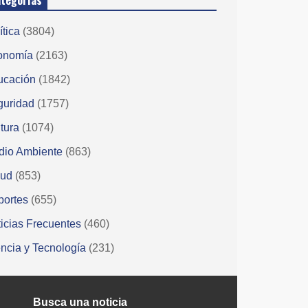
tegorías
ítica
(3804)
onomía
(2163)
ucación
(1842)
guridad
(1757)
tura
(1074)
dio Ambiente
(863)
lud
(853)
portes
(655)
icias Frecuentes
(460)
ncia y Tecnología
(231)
Busca una noticia