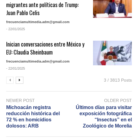
migrantes ante políticas de Trump:
Juan Pablo Celis
frecuenciamultimedia.adm@gmail.com
- 22/01/2025
Inician conversaciones entre México y
EU: Claudia Sheinbaum
frecuenciamultimedia.adm@gmail.com
- 22/01/2025
3 / 3813 Posts
NEWER POST
OLDER POST
Michoacán registra
Últimos días para visitar
reducción histórica del
exposición fotográfica
72 % en homicidios
“Insectus” en el
dolosos: ARB
Zoológico de Morelia