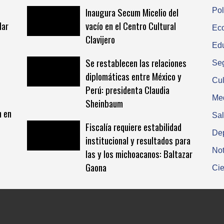
Inaugura Secum Micelio del
Pol
lar
vacío en el Centro Cultural
Ec
Clavijero
Ed
Se restablecen las relaciones
Se
diplomáticas entre México y
Cul
Perú: presidenta Claudia
Me
Sheinbaum
n en
Sa
Fiscalía requiere estabilidad
De
institucional y resultados para
Not
las y los michoacanos: Baltazar
Gaona
Cie