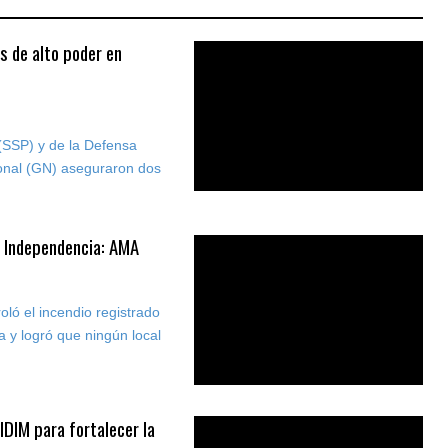
s de alto poder en
(SSP) y de la Defensa
ional (GN) aseguraron dos
o Independencia: AMA
oló el incendio registrado
 y logró que ningún local
IDIM para fortalecer la