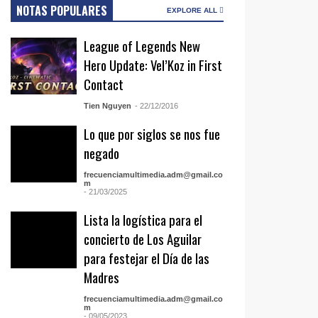
NOTAS POPULARES
EXPLORE ALL
League of Legends New
Hero Update: Vel’Koz in First
Contact
Tien Nguyen
- 22/12/2016
Lo que por siglos se nos fue
negado
frecuenciamultimedia.adm@gmail.co
m
- 21/03/2025
Lista la logística para el
concierto de Los Aguilar
para festejar el Día de las
Madres
frecuenciamultimedia.adm@gmail.co
m
- 09/05/2023