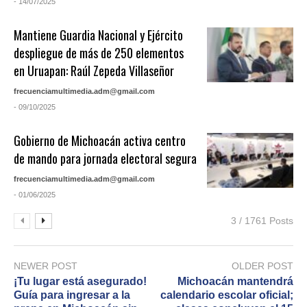
- 14/07/2025
Mantiene Guardia Nacional y Ejército
despliegue de más de 250 elementos
en Uruapan: Raúl Zepeda Villaseñor
frecuenciamultimedia.adm@gmail.com
- 09/10/2025
Gobierno de Michoacán activa centro
de mando para jornada electoral segura
frecuenciamultimedia.adm@gmail.com
- 01/06/2025
3 / 1761 Posts
NEWER POST
OLDER POST
¡Tu lugar está asegurado!
Michoacán mantendrá
Guía para ingresar a la
calendario escolar oficial;