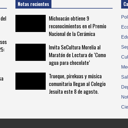
Notas recientes
Ca
 del
Michoacán obtiene 9
Pol
reconocimientos en el Premio
Ec
Nacional de la Cerámica
Ed
rsos
Invita SeCultura Morelia al
Se
25:
Maratón de Lectura de ‘Como
Cul
agua para chocolate’
Me
Trueque, pirekuas y música
sa
Sa
comunitaria llegan al Colegio
De
Jesuita este 8 de agosto.
Not
Cie