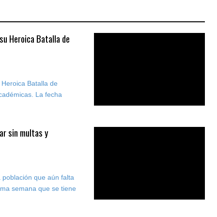
su Heroica Batalla de
Heroica Batalla de
académicas. La fecha
ar sin multas y
 población que aún falta
tima semana que se tiene