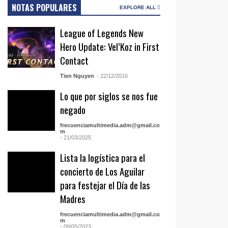
NOTAS POPULARES
EXPLORE ALL
League of Legends New
Hero Update: Vel’Koz in First
Contact
Tien Nguyen
- 22/12/2016
Lo que por siglos se nos fue
negado
frecuenciamultimedia.adm@gmail.co
m
- 21/03/2025
Lista la logística para el
concierto de Los Aguilar
para festejar el Día de las
Madres
frecuenciamultimedia.adm@gmail.co
m
- 09/05/2023