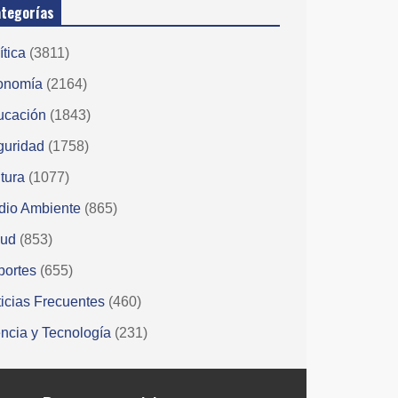
tegorías
ítica
(3811)
onomía
(2164)
ucación
(1843)
guridad
(1758)
tura
(1077)
dio Ambiente
(865)
lud
(853)
portes
(655)
icias Frecuentes
(460)
ncia y Tecnología
(231)