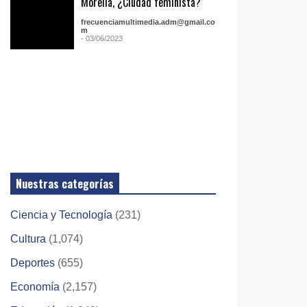
Morelia, ¿Ciudad feminista?
frecuenciamultimedia.adm@gmail.co
m
- 03/06/2023
Nuestras categorías
Ciencia y Tecnología
(231)
Cultura
(1,074)
Deportes
(655)
Economía
(2,157)