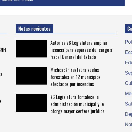
Notas recientes
Ca
Autoriza 76 Legislatura ampliar
Pol
MSNH
licencia para separase del cargo a
Ec
Fiscal General del Estado
Ed
Michoacán restaura suelos
la
Se
forestales en 12 municipios
afectados por incendios
Cul
Me
76 Legislatura fortalece la
e
administración municipal y le
Sa
otorga mayor certeza jurídica
De
Not