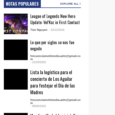
NOTAS POPULARES
EXPLORE ALL
League of Legends New Hero
Update: Vel’Koz in First Contact
Tien Nguyen
- 22/12/2016
Lo que por siglos se nos fue
negado
frecuenciamultimedia.adm@gmail.co
m
- 21/03/2025
Lista la logística para el
concierto de Los Aguilar
para festejar el Día de las
Madres
frecuenciamultimedia.adm@gmail.co
m
- 09/05/2023