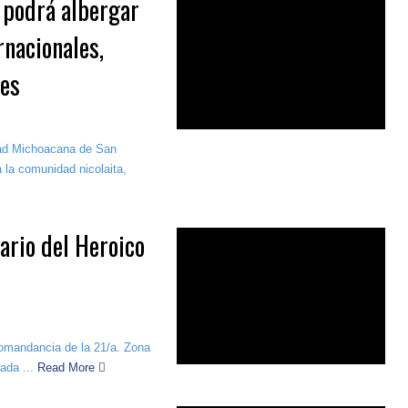
 podrá albergar
rnacionales,
les
dad Michoacana de San
 la comunidad nicolaita,
ario del Heroico
Comandancia de la 21/a. Zona
ada ...
Read More