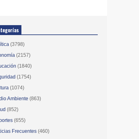
tegorías
ítica
(3798)
onomía
(2157)
ucación
(1840)
guridad
(1754)
tura
(1074)
dio Ambiente
(863)
lud
(852)
portes
(655)
icias Frecuentes
(460)