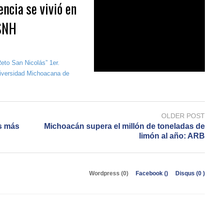
encia se vivió en
MSNH
Reto San Nicolás” 1er.
Universidad Michoacana de
OLDER POST
s más
Michoacán supera el millón de toneladas de
limón al año: ARB
Wordpress (0)
Facebook (
)
Disqus (
0
)