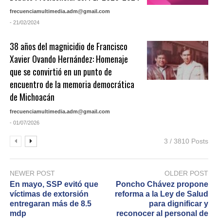
frecuenciamultimedia.adm@gmail.com
- 21/02/2024
38 años del magnicidio de Francisco
Xavier Ovando Hernández: Homenaje
que se convirtió en un punto de
encuentro de la memoria democrática
de Michoacán
frecuenciamultimedia.adm@gmail.com
- 01/07/2026
3 / 3810 Posts
NEWER POST
OLDER POST
En mayo, SSP evitó que
Poncho Chávez propone
víctimas de extorsión
reforma a la Ley de Salud
entregaran más de 8.5
para dignificar y
mdp
reconocer al personal de