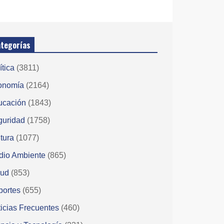
tegorías
ítica
(3811)
onomía
(2164)
ucación
(1843)
guridad
(1758)
tura
(1077)
dio Ambiente
(865)
lud
(853)
portes
(655)
icias Frecuentes
(460)