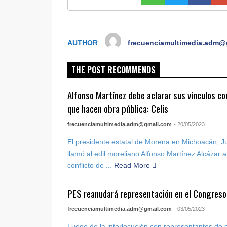
AUTHOR
frecuenciamultimedia.adm@
THE POST RECOMMENDS
Alfonso Martínez debe aclarar sus vínculos c
que hacen obra pública: Celis
frecuenciamultimedia.adm@gmail.com
- 20/05/2023
El presidente estatal de Morena en Michoacán, Ju
llamó al edil moreliano Alfonso Martínez Alcázar a
conflicto de ...
Read More
PES reanudará representación en el Congreso
frecuenciamultimedia.adm@gmail.com
- 03/05/2023
Luego de la interlocución con representantes de 