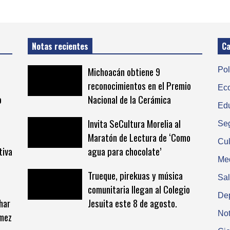
Notas recientes
Ca
Michoacán obtiene 9
Pol
reconocimientos en el Premio
Ec
o
Nacional de la Cerámica
Ed
Invita SeCultura Morelia al
Se
Maratón de Lectura de ‘Como
Cul
tiva
agua para chocolate’
Me
Trueque, pirekuas y música
Sa
comunitaria llegan al Colegio
De
har
Jesuita este 8 de agosto.
Not
ómez