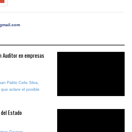
gmail.com
on Auditor en empresas
an Pablo Celis Silva,
 que aclare el posible
 del Estado
otros Grupos