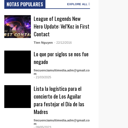
NOTAS POPULARES
EXPLORE ALL
League of Legends New
Hero Update: Vel’Koz in First
Contact
Tien Nguyen
- 22/12/2016
Lo que por siglos se nos fue
negado
frecuenciamultimedia.adm@gmail.co
m
- 21/03/2025
Lista la logística para el
concierto de Los Aguilar
para festejar el Día de las
Madres
frecuenciamultimedia.adm@gmail.co
m
- 09/05/2023