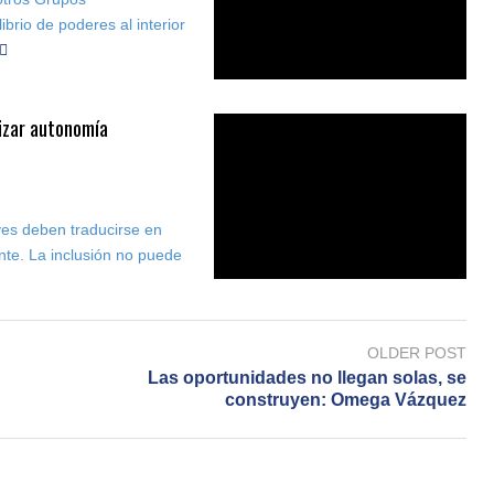
brio de poderes al interior
izar autonomía
eyes deben traducirse en
nte. La inclusión no puede
OLDER POST
Las oportunidades no llegan solas, se
construyen: Omega Vázquez