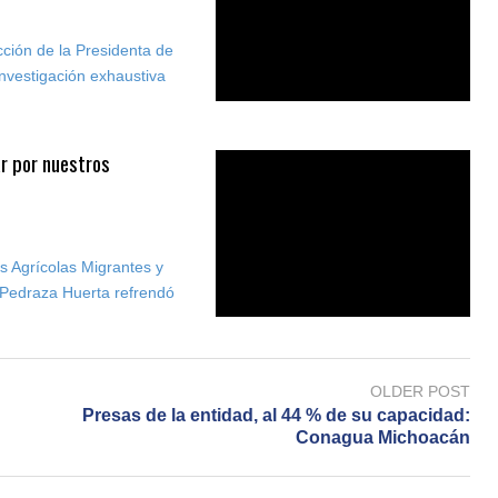
ucción de la Presidenta de
nvestigación exhaustiva
r por nuestros
os Agrícolas Migrantes y
a Pedraza Huerta refrendó
OLDER POST
Presas de la entidad, al 44 % de su capacidad:
Conagua Michoacán