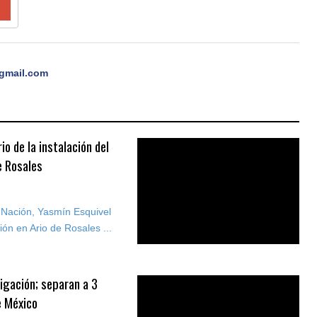
gmail.com
o de la instalación del
e Rosales
a Nación, Yasmín Esquivel
ión en Ario de Rosales ...
igación; separan a 3
e México