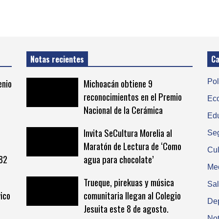
Notas recientes
Ca
enio
Michoacán obtiene 9
Pol
reconocimientos en el Premio
Ec
Nacional de la Cerámica
Ed
Invita SeCultura Morelia al
Se
Maratón de Lectura de ‘Como
Cul
 82
agua para chocolate’
Me
Trueque, pirekuas y música
Sa
vico
comunitaria llegan al Colegio
De
Jesuita este 8 de agosto.
Not