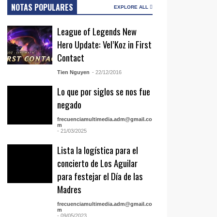
NOTAS POPULARES
EXPLORE ALL
League of Legends New
Hero Update: Vel’Koz in First
Contact
Tien Nguyen
- 22/12/2016
Lo que por siglos se nos fue
negado
frecuenciamultimedia.adm@gmail.co
m
- 21/03/2025
Lista la logística para el
concierto de Los Aguilar
para festejar el Día de las
Madres
frecuenciamultimedia.adm@gmail.co
m
- 09/05/2023