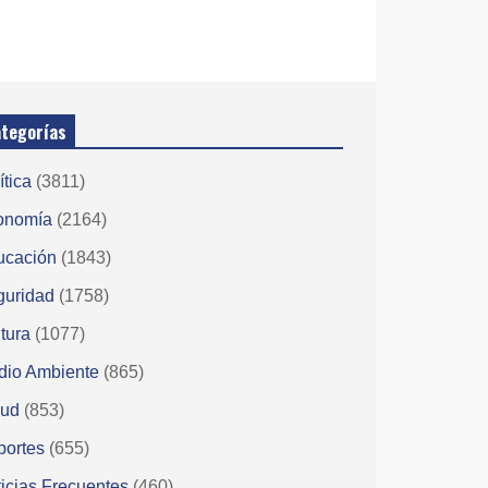
tegorías
ítica
(3811)
onomía
(2164)
ucación
(1843)
guridad
(1758)
tura
(1077)
dio Ambiente
(865)
lud
(853)
portes
(655)
icias Frecuentes
(460)